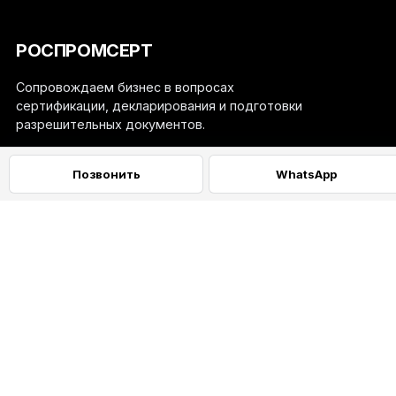
РОСПРОМСЕРТ
Сопровождаем бизнес в вопросах
сертификации, декларирования и подготовки
разрешительных документов.
+
Навигация
Позвонить
WhatsApp
+
Услуги
Контакты
+7 (925) 888-16-66
info@rospromsert.ru